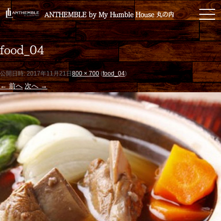
toggl
ANTHEMBLE by My Humble House 丸の内
ANTHEMBLE by My Humble House 丸の内
food_04
公開日時:
2017年11月21日
800 × 700
(
food_04
)
← 前へ
次へ →