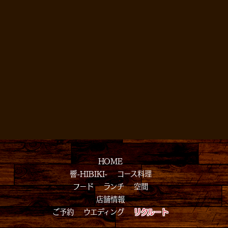
HOME
響-HIBIKI-
コース料理
フード
ランチ
空間
店舗情報
ご予約
ウエディング
リクルート