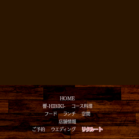
HOME
響-HIBIKI-
コース料理
フード
ランチ
空間
店舗情報
ご予約
ウエディング
リクルート