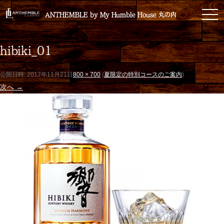
toggl
ANTHEMBLE by My Humble House 丸の内
ANTHEMBLE by My Humble House 丸の内
hibiki_01
公開日時:
2017年11月21日
800 × 700
(
夏限定の特別コースのご案内
)
次へ →