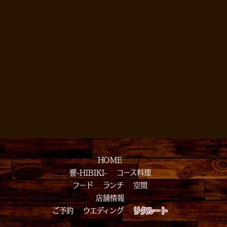
HOME
響-HIBIKI-
コース料理
フード
ランチ
空間
店舗情報
ご予約
ウエディング
リクルート