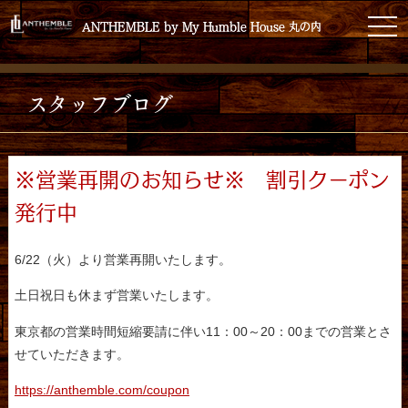
toggl
ANTHEMBLE by My Humble House 丸の内
ANTHEMBLE by My Humble House 丸の内
スタッフブログ
※営業再開のお知らせ※ 割引クーポン
発行中
6/22（火）より営業再開いたします。
土日祝日も休まず営業いたします。
東京都の営業時間短縮要請に伴い11：00～20：00までの営業とさ
せていただきます。
https://anthemble.com/coupon